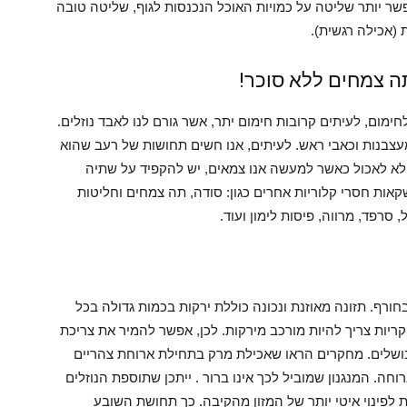
אפשר יותר שליטה על כמויות האוכל הנכנסות לגוף, שליטה טובה
 (אכילה רגשית).
ה צמחים ללא סוכר!
מום, לעיתים קרובות חימום יתר, אשר גורם לנו לאבד נוזלים.
עצבנות וכאבי ראש. לעיתים, אנו חשים תחושות של רעב שהוא
 לא לאכול כאשר למעשה אנו צמאים, יש להקפיד על שתיה
ות מים ומשקאות חסרי קלוריות אחרים כגון: סודה, תה צמחים וחליטות
 סרפד, מרווה, פיסות לימון ועוד.
ורף. תזונה מאוזנת ונכונה כוללת ירקות בכמות גדולה בכל
ריות צריך להיות מורכב מירקות. לכן, אפשר להמיר את צריכת
ושלים. מחקרים הראו שאכילת מרק בתחילת ארוחת צהריים
חה. המנגנון שמוביל לכך אינו ברור . ייתכן שתוספת הנוזלים
לפינוי איטי יותר של המזון מהקיבה. כך תחושת השובע