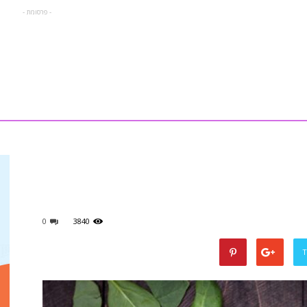
- פרסומת -
0
3840
T