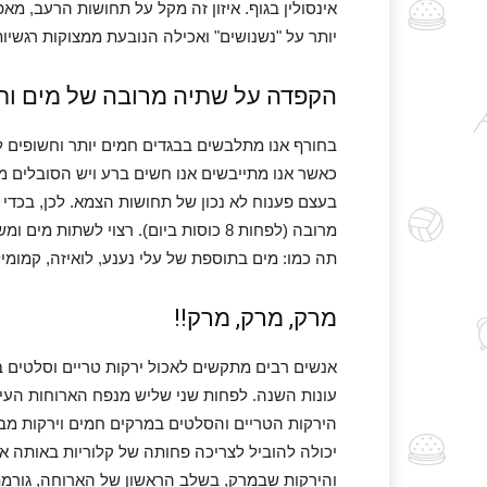
אינסולין בגוף. איזון זה מקל על תחושות הרעב, מ
יותר על "נשנושים" ואכילה הנובעת ממצוקות רגשיות
הקפדה על שתיה מרובה של מים ות
בחורף אנו מתלבשים בבגדים חמים יותר וחשופים לחי
כאשר אנו מתייבשים אנו חשים ברע ויש הסובלים מ
בעצם פענוח לא נכון של תחושות הצמא. לכן, בכדי
מרובה (לפחות 8 כוסות ביום). רצוי לשת
תה כמו: מים בתוספת של עלי נענע, לואיזה, קמומיל,
מרק, מרק, מרק!!
אנשים רבים מתקשים לאכול ירקות טריים וסלטים בח
עונות השנה. לפחות שני שליש מנפח הארוחות העיק
הירקות הטריים והסלטים במרקים חמים וירקות מב
יכולה להוביל לצריכה פחותה של קלוריות באותה ארו
והירקות שבמרק, בשלב הראשון של הארוחה, גורמת 