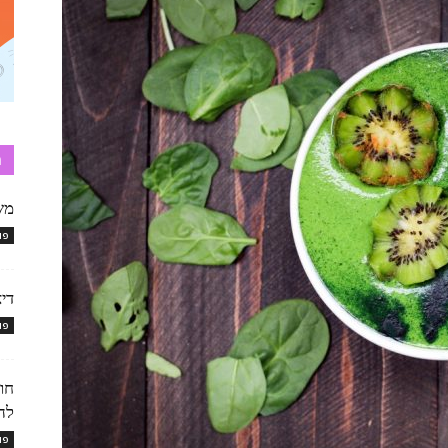
ח
מש
פו
דיא
פו
חוג
לה
פו