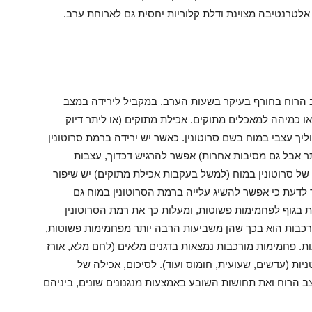
אלטרנטיבה מצוינת ודלת קלוריות יחסית גם לארוחת ערב.
ב הרוח בחורף בעיקר בשעות הערב. במקביל לירידה במצב
כמיהה למאכלים מתוקים. אכילת מתוקים (או ליתר דיוק –
ך עצבי במוח בשם סרוטונין. כאשר יש ירידה ברמת סרוטונין
ר אבל גם מסיבות אחרות) אפשר להרגיש דכדוך, עצבות
של סרוטונין במוח (למשל בעקבות אכילת מתוקים) יש שיפור
לדעת כי אפשר להשיג עלייה ברמת הסרוטונין במוח גם
בגוף לפחמימות פשוטות, ומעלות כך את רמת הסרוטונין
ורכבות הוא בכך שהן משביעות הרבה יותר מפחמימות פשוטות,
נות. פחמימות מורכבות נמצאות בדגנים מלאים (לחם מלא, אורז
יות (עדשים, שעועית, חומוס ועוד). לסיכום, אכילה של
 הרוח ואת תחושות השובע באמצעות מנגנונים שונים, ביניהם