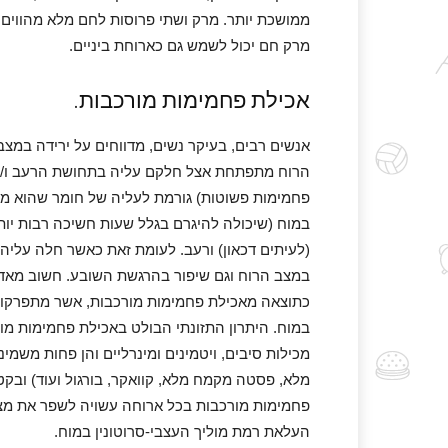
ממושכת יותר. מרק ושתי פרוסות לחם מלא מהווים 
מרק חם יכול לשמש גם כארוחת ביניים.
אכילת פחמימות מורכבות.
אנשים רבים, בעיקר נשים, מדווחים על ירידה במצ
הרוח מתפתחת אצל חלקם עליה בתחושת הרעב ו/או 
פחמימות פשוטות) גורמת לעליה של חומר שהוא מולי
במוח (שיכולה להיגרם בגלל שעות חשיכה רבות יות
(לעיתים דכאון) ורעב. לעומת זאת כאשר חלה עליה 
במצב הרוח וגם שיפור בהרגשת השובע. חשוב מאד 
כתוצאה מאכילת פחמימות מורכבות, אשר מתפרקות 
במוח. היתרון התזונתי הבולט באכילת פחמימות מ
מכילות סיבים, ויטמינים ומינרליים והן פחות משמי
מלא, פסטה מקמח מלא, קוואקר, בורגול ועוד) ובקטנ
פחמימות מורכבות בכל ארוחה עשויה לשפר את מצב
העלאת רמת מוליך העצבי-סרוטונין במוח.